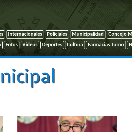
es
Internacionales
Policiales
Municipalidad
Concejo M
a
Fotos
Videos
Deportes
Cultura
Farmacias Turno
N
icipal