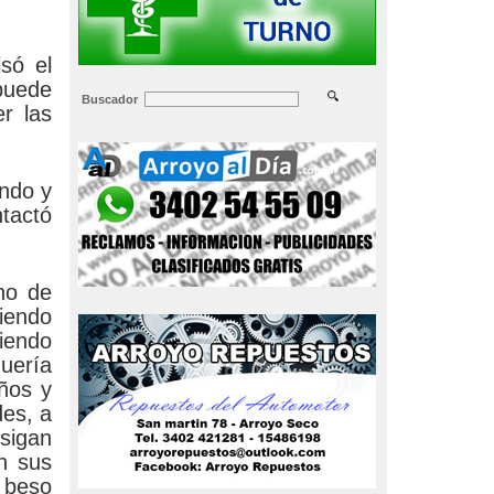
só el
puede
Buscador
r las
ando y
ntactó
no de
iendo
iendo
uería
ños y
des, a
sigan
en sus
 beso