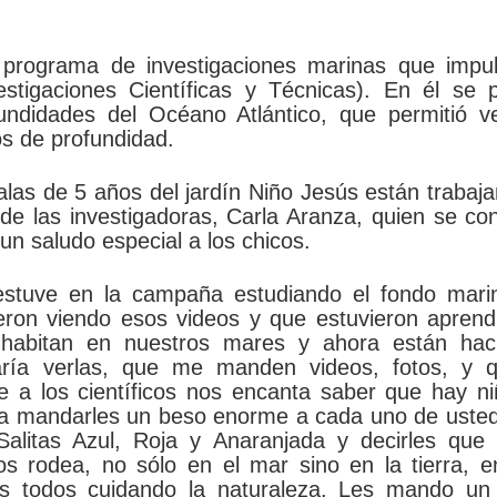
 programa de investigaciones marinas que impul
tigaciones Científicas y Técnicas). En él se 
undidades del Océano Atlántico, que permitió ve
s de profundidad.
alas de 5 años del jardín Niño Jesús están trabaj
 de las investigadoras, Carla Aranza, quien se co
un saludo especial a los chicos.
estuve en la campaña estudiando el fondo mari
eron viendo esos videos y que estuvieron aprend
 habitan en nuestros mares y ahora están hac
ría verlas, que me manden videos, fotos, y q
 a los científicos nos encanta saber que hay ni
ría mandarles un beso enorme a cada uno de uste
Salitas Azul, Roja y Anaranjada y decirles que 
os rodea, no sólo en el mar sino en la tierra, 
os todos cuidando la naturaleza. Les mando un