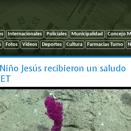
es
Internacionales
Policiales
Municipalidad
Concejo M
a
Fotos
Videos
Deportes
Cultura
Farmacias Turno
N
n Niño Jesús recibieron un saludo
CET