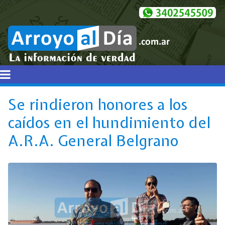
Se rindieron honores a los
caídos en el hundimiento del
A.R.A. General Belgrano