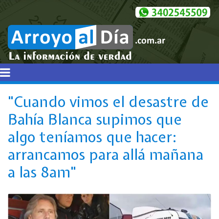
"Cuando vimos el desastre de
Bahía Blanca supimos que
algo teníamos que hacer:
arrancamos para allá mañana
a las 8am"