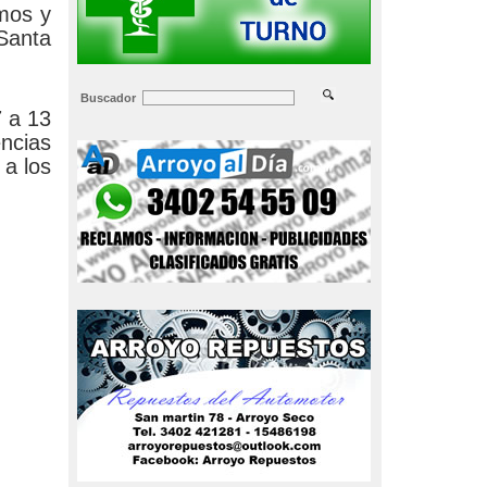
amos y
 Santa
Buscador
7 a 13
encias
 a los