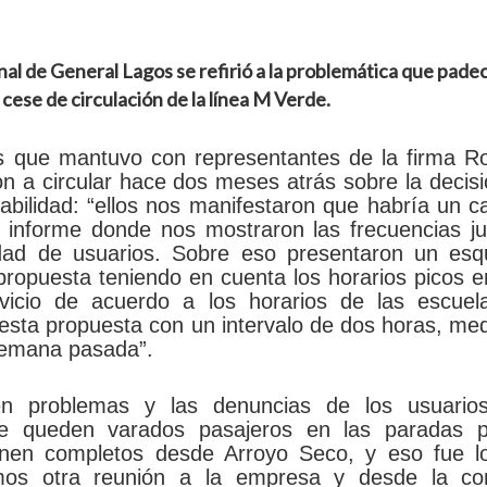
l de General Lagos se refirió a la problemática que padec
cese de circulación de la línea M Verde.
es que mantuvo con representantes de la firma R
 a circular hace dos meses atrás sobre la decis
tabilidad: “ellos nos manifestaron que habría un 
 informe donde nos mostraron las frecuencias ju
tidad de usuarios. Sobre eso presentaron un es
propuesta teniendo en cuenta los horarios picos 
vicio de acuerdo a los horarios de las escuela
 esta propuesta con un intervalo de dos horas, me
 semana pasada”.
en problemas y las denuncias de los usuario
ue queden varados pasajeros en las paradas p
ienen completos desde Arroyo Seco, y eso fue l
amos otra reunión a la empresa y desde la c