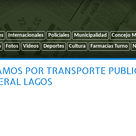
es
Internacionales
Policiales
Municipalidad
Concejo M
a
Fotos
Videos
Deportes
Cultura
Farmacias Turno
N
AMOS POR TRANSPORTE PUBLI
ERAL LAGOS