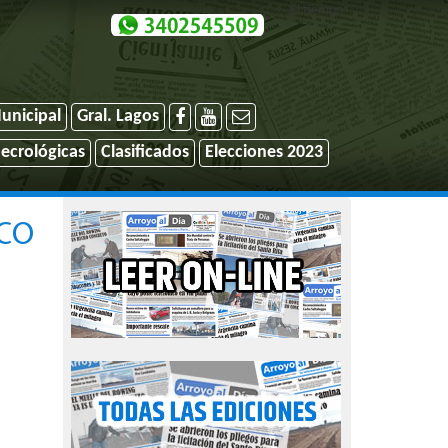
El tiempo
unicipal
Gral. Lagos
ecrológicas
Clasificados
Elecciones 2023
CO