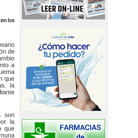
en los
osario
ión de
cambio
nto a
quema
en que
s, la
diante
s son
or la
o que
omuna