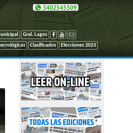
El tiempo
unicipal
Gral. Lagos
ecrológicas
Clasificados
Elecciones 2023