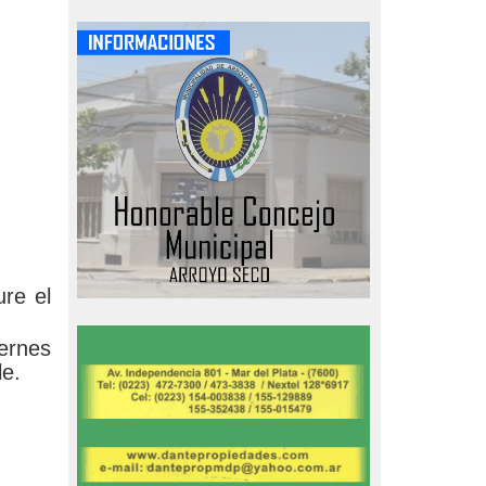
re el
iernes
le.